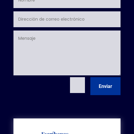
=
9 + 10
Enviar