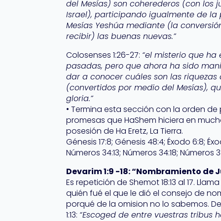
del Mesías) son coherederos (con los 
Israel), participando igualmente de l
Mesías Yeshúa mediante (la conversi
recibir) las buenas nuevas.”
Colosenses 1:26-27:
“el misterio que ha
pasadas, pero que ahora ha sido mani
dar a conocer cuáles son las riquezas d
(convertidos por medio del Mesías), qu
gloria.”
• Termina esta sección con la orden de p
promesas que HaShem hiciera en muchos
posesión de Ha Eretz, La Tierra.
Génesis 17:8; Génesis 48:4; Éxodo 6:8; Éxo
Números 34:13; Números 34:18; Números 34
Devarim 1:9 -18: “Nombramiento de J
Es repetición de Shemot 18:13 al 17. Lla
quién fué el que le dió el consejo de no
porqué de la omision no lo sabemos. D
1:13:
“Escoged de entre vuestras tribus 