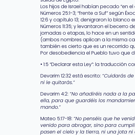
Los hijos de Israel habían pecado “en el
Números 25:1-3; “frente a Suf” según Éxo
12:6 y capítulo 13; denigraron lo blanco 
Números 11:35; y levantaron el becerro
jornadas o etapas, lo hace en un sentido
(ambos nombres aplican a la misma cad
también es cierto que es un recorrido 
Por desobediencia el Pueblo tuvo que d
• 1:5 “Declarar esta Ley”: la traducción c
Devarim 12:32 está escrito:
“Cuidarás de
ni le quitarás.”
Devarim 4:2:
“No añadiréis nada a la p
ella, para que guardéis los mandamie
mando.”
Mateo 5:17-18:
“No penséis que he venido
venido para abrogar, sino para cumpli
pasen el cielo y la tierra, ni una jota 