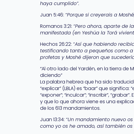
haya cumplido”.
Juan 5:46:
“Porque si creyerais a Moshé,
Romanos 3:21:
“Pero ahora, aparte de la 
manifestada (en Yeshúa la Torá viviente
Hechos 26:22:
“Así que habiendo recibi
testificando tanto a pequeños como a
profetas y Moshé dijeron que sucederí
“Al otro lado del Yardén, en la tierra d
diciendo”
La palabra hebrea que ha sido traducid
“explicar” (LBLA) es “baar” que significa: “
“exponer”; “inculcar”; “inscribir”, “grab
y que lo que ahora viene es una explicac
de los 613 mandamientos.
Juan 13:34:
“Un mandamiento nuevo os do
como yo os he amado, así también os a