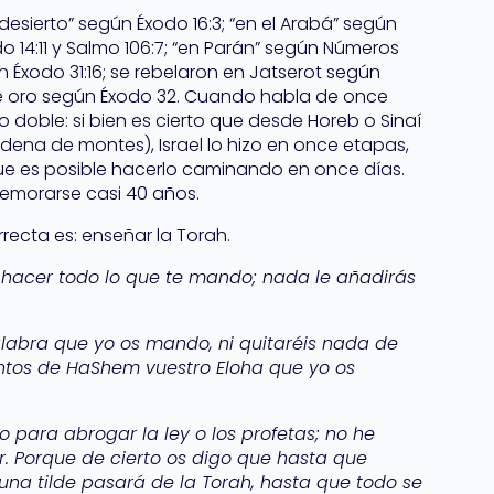
 desierto” según Éxodo 16:3; “en el Arabá” según
do 14:11 y Salmo 106:7; “en Parán” según Números
en Éxodo 31:16; se rebelaron en Jatserot según
 de oro según Éxodo 32. Cuando habla de once
 doble: si bien es cierto que desde Horeb o Sinaí
ena de montes), Israel lo hizo en once etapas,
que es posible hacerlo caminando en once días.
emorarse casi 40 años.
orrecta es: enseñar la Torah.
 hacer todo lo que te mando; nada le añadirás
alabra que yo os mando, ni quitaréis nada de
ntos de HaShem vuestro Eloha que yo os
 para abrogar la ley o los profetas; no he
r. Porque de cierto os digo que hasta que
ni una tilde pasará de la Torah, hasta que todo se