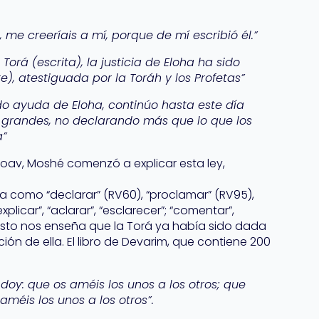
 me creeríais a mí, porque de mí escribió él.”
Torá (escrita), la justicia de Eloha ha sido
), atestiguada por la Toráh y los Profetas”
do ayuda de Eloha, continúo hasta este día
 grandes, no declarando más que lo que los
a”
e Moav, Moshé comenzó a explicar esta ley,
a como “declarar” (RV60), “proclamar” (RV95),
explicar”, “aclarar”, “esclarecer”; “comentar”,
ar”. Esto nos enseña que la Torá ya había sido dada
ión de ella. El libro de Devarim, que contiene 200
y: que os améis los unos a los otros; que
méis los unos a los otros”.