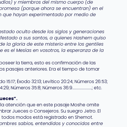
judíos) y miembros del mismo cuerpo (de
a promesa (porque ahora se encuentran) en el
ón que hayan experimentado por medio de
 estado oculto desde los siglos y generaciones
festado a sus santos, a quienes Hashem quiso
e la gloria de este misterio entre los gentiles
e es el Mesías en vosotros, la esperanza de la
oseer la tierra, esto es confirmación de las
 pasajes anteriores. Era el tiempo de tomar
do 15:17; Éxodo 32:13; Levítico 20:24; Números 26:53;
:29; Números 35:8; Números 36:9…………………..; etc.
ueces”.
ma la atención que en este pasaje Moshe omite
mbrar Jueces o Consejeros. Su suegro Jetro. El
e todos modos está registrado en Shemot.
hombres sabios, entendidos y conocidos entre