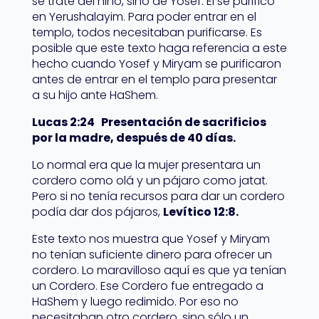
se trate del niño, sino de Yosef. El se purificó
en Yerushalayim. Para poder entrar en el
templo, todos necesitaban purificarse. Es
posible que este texto haga referencia a este
hecho cuando Yosef y Miryam se purificaron
antes de entrar en el templo para presentar
a su hijo ante HaShem.
Lucas 2:24 Presentación de sacrificios
por la madre, después de 40 días.
Lo normal era que la mujer presentara un
cordero como olá y un pájaro como jatat.
Pero si no tenía recursos para dar un cordero
podía dar dos pájaros,
Levítico 12:8.
Este texto nos muestra que Yosef y Miryam
no tenían suficiente dinero para ofrecer un
cordero. Lo maravilloso aquí es que ya tenían
un Cordero. Ese Cordero fue entregado a
HaShem y luego redimido. Por eso no
necesitaban otro cordero, sino sólo un