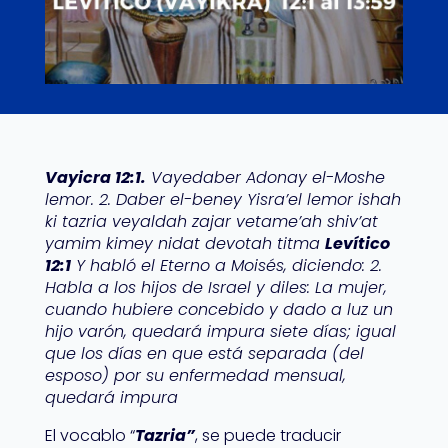
Vayicra 12:1.
Vayedaber Adonay el-Moshe
lemor. 2. Daber el-beney Yisra’el lemor ishah
ki tazria veyaldah zajar vetame’ah shiv’at
yamim kimey nidat devotah titma
Levítico
12:1
Y habló el Eterno a Moisés, diciendo: 2.
Habla a los hijos de Israel y diles: La mujer,
cuando hubiere concebido y dado a luz un
hijo varón, quedará impura siete días; igual
que los días en que está separada (del
esposo) por su enfermedad mensual,
quedará impura
El vocablo “
Tazria”
, se puede traducir