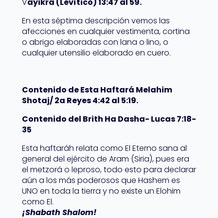
V
ayikrá (Levítico) 13:47 al 59.
En esta séptima descripción vemos las
afecciones en cualquier vestimenta, cortina
o abrigo elaboradas con lana o lino, o
cualquier utensilio elaborado en cuero.
Contenido de Esta Haftará Melahim
Shotaj/ 2a Reyes 4:42 al 5:19.
Contenido del Brith Ha Dasha- Lucas 7:18-
35
Esta haftaráh relata como El Eterno sana al
general del ejército de Aram (Siria), pues era
el metzorá o leproso, todo esto para declarar
aún a los más poderosos que Hashem es
UNO en toda la tierra y no existe un Elohim
como El.
¡Shabath Shalom!