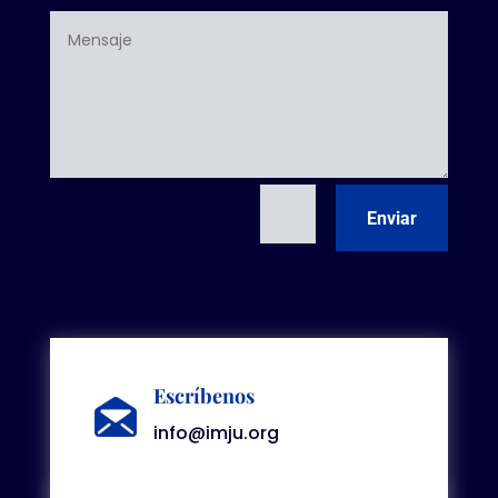
=
7 + 10
Enviar
Escríbenos
info@imju.org