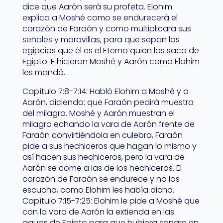
dice que Aarón será su profeta. Elohim
explica a Moshé como se endurecerá el
corazón de Faraón y como multiplicara sus
señales y maravillas, para que sepan los
egipcios que él es el Eterno quien los saco de
Egipto. E hicieron Moshé y Aarón como Elohim
les mandó.
Capítulo 7:8-7:14: Habló Elohim a Moshé y a
Aarón, diciendo: que Faraón pedirá muestra
del milagro. Moshé y Aarón muestran el
milagro echando la vara de Aarón frente de
Faraón convirtiéndola en culebra, Faraón
pide a sus hechiceros que hagan lo mismo y
así hacen sus hechiceros, pero la vara de
Aarón se come a las de los hechiceros. El
corazón de Faraón se endurece y no los
escucha, como Elohim les había dicho.
Capítulo 7:15-7:25: Elohim le pide a Moshé que
con la vara de Aarón la extienda en las
aguas de Egipto para que hubiera sangre en