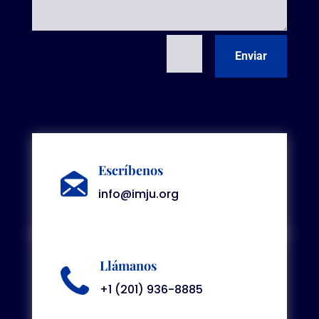
=
1 + 3
Enviar
Escríbenos
info@imju.org
Llámanos
+1 (201) 936-8885