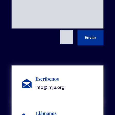
=
3 + 7
Enviar
Escríbenos
info@imju.org
Llámanos