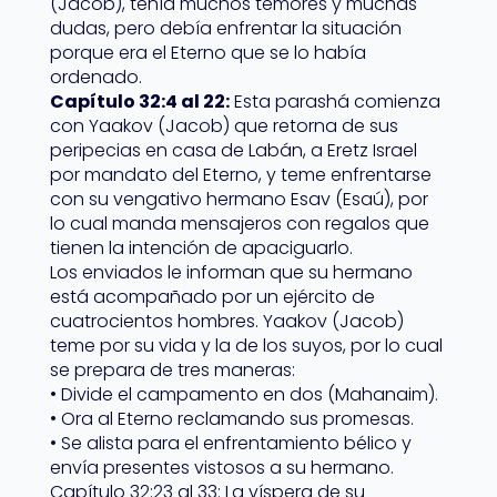
(Jacob), tenía muchos temores y muchas
dudas, pero debía enfrentar la situación
porque era el Eterno que se lo había
ordenado.
Capítulo 32:4 al 22:
Esta parashá comienza
con Yaakov (Jacob) que retorna de sus
peripecias en casa de Labán, a Eretz Israel
por mandato del Eterno, y teme enfrentarse
con su vengativo hermano Esav (Esaú), por
lo cual manda mensajeros con regalos que
tienen la intención de apaciguarlo.
Los enviados le informan que su hermano
está acompañado por un ejército de
cuatrocientos hombres. Yaakov (Jacob)
teme por su vida y la de los suyos, por lo cual
se prepara de tres maneras:
• Divide el campamento en dos (Mahanaim).
• Ora al Eterno reclamando sus promesas.
• Se alista para el enfrentamiento bélico y
envía presentes vistosos a su hermano.
Capítulo 32:23 al 33: La víspera de su