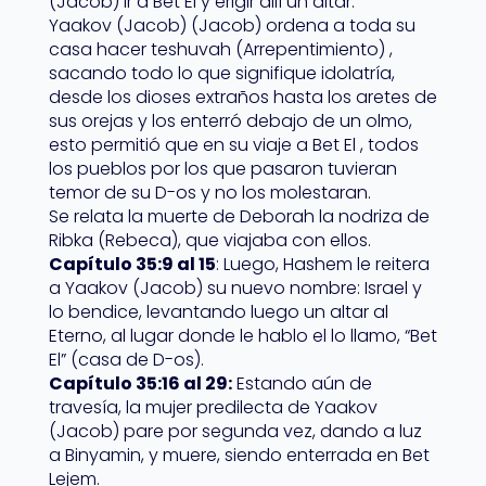
(Jacob) ir a Bet El y erigir allí un altar.
Yaakov (Jacob) (Jacob) ordena a toda su
casa hacer teshuvah (Arrepentimiento) ,
sacando todo lo que signifique idolatría,
desde los dioses extraños hasta los aretes de
sus orejas y los enterró debajo de un olmo,
esto permitió que en su viaje a Bet El , todos
los pueblos por los que pasaron tuvieran
temor de su D-os y no los molestaran.
Se relata la muerte de Deborah la nodriza de
Ribka (Rebeca), que viajaba con ellos.
Capítulo 35:9 al 15
: Luego, Hashem le reitera
a Yaakov (Jacob) su nuevo nombre: Israel y
lo bendice, levantando luego un altar al
Eterno, al lugar donde le hablo el lo llamo, “Bet
El” (casa de D-os).
Capítulo 35:16 al 29:
Estando aún de
travesía, la mujer predilecta de Yaakov
(Jacob) pare por segunda vez, dando a luz
a Binyamin, y muere, siendo enterrada en Bet
Lejem.