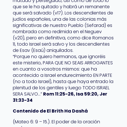
matado y perseguido, así como de todo lo
que se le ha quitado y habrá un remanente
que será salvado (v17). Los descendientes de
judíos españoles, una de las colonias más
significativas de nuestro Pueblo (Sefarad) es
nombrada como redimida en el Neguev
(v20), pero en definitiva, como dice Romanos
11, todo Israel será salvo y los descendientes
de Esav (Esaú) aniquilados.
“Porque no quiero hermanos, que ignoréis
este misterio, PARA QUE NO SEAIS ARROGANTES
en cuanto a vosotros mismos: que ha
acontecido a Israel endurecimiento EN PARTE
(no a todo Israel), hasta que haya entrado la
plenitud de los gentiles y luego TODO ISRAEL
SERA SALVO…”
Rom 11:25-26, Isa 59:20, Jer
31:33-34
Contenido de El Brith Ha Dashá
(Mateo 6: 9 – 15.). El poder de la oración