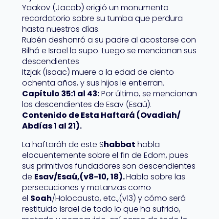
Yaakov (Jacob) erigió un monumento
recordatorio sobre su tumba que perdura
hasta nuestros días.
Rubén deshonró a su padre al acostarse con
Bilhá e Israel lo supo. Luego se mencionan sus
descendientes
Itzjak (Isaac) muere a la edad de ciento
ochenta años, y sus hijos le entierran.
Capítulo 35:1 al 43:
Por último, se mencionan
los descendientes de Esav (Esaú).
Contenido de Esta Haftará (Ovadiah/
Abdías 1 al 21).
La haftaráh de este S
habbat
habla
elocuentemente sobre el fin de Edom, pues
sus primitivos fundadores son descendientes
de
Esav/Esaú,(v8-10, 18).
Habla sobre las
persecuciones y matanzas como
el
Soah
/Holocausto, etc.,(v13) y cómo será
restituido Israel de todo lo que ha sufrido,