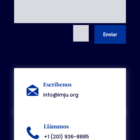
=
15 + 11
Enviar
Escríbenos
info@imju.org
Llámanos
+1 (201) 936-8885