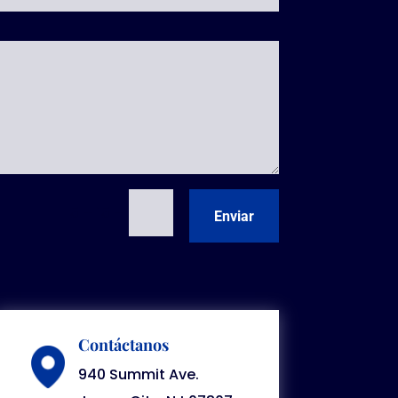
=
5 + 15
Enviar
Contáctanos
940 Summit Ave.