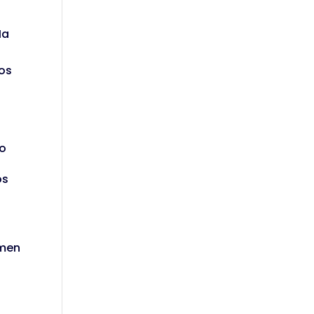
Ha
los
no
os
amen