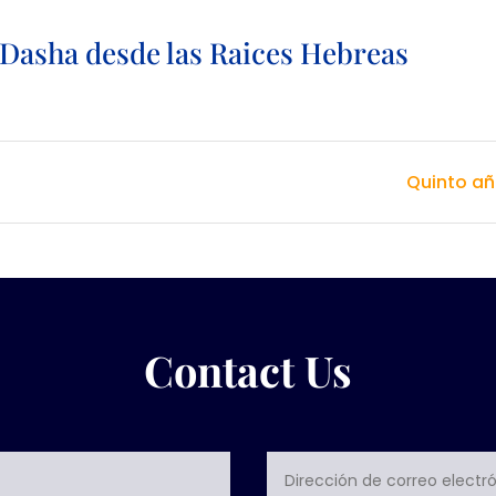
 Dasha desde las Raices Hebreas
Quinto a
Contact Us