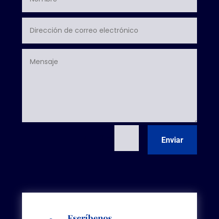
=
7 + 12
Enviar
Escríbenos