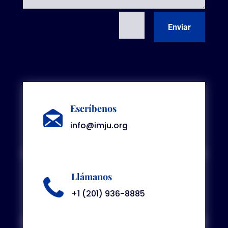
=
14 + 5
Enviar
Escríbenos
info@imju.org
Llámanos
+1 (201) 936-8885