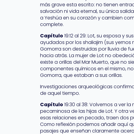
más grave esta escrito: no tienen entrad
salvación ni vida eternal, su única sal
a Yeshúa en su corazón y cambien com
complete.
Capítulo
19:12 al 29: Lot, su esposa y s
ayudados por los shaliajim (sus yernos
Gomorra son destruidas por lluvia de fu
hacia atrás. La mujer de Lot no obedec
existe a orillas del Mar Muerto, que no si
componentes químicos en el mismo, no 
Gomorra, que estaban a sus orillas.
Investigaciones arqueológicas confirm
de aquel tiempo.
Capítulo
19:30 al 38: Volvemos a ver la
pecaminosa de las hijas de Lot. Y otra
esas relaciones en pecado, traen dos p
Como reflexión podemos añadir aquí que
pasajes que enseñan claramente acerca d