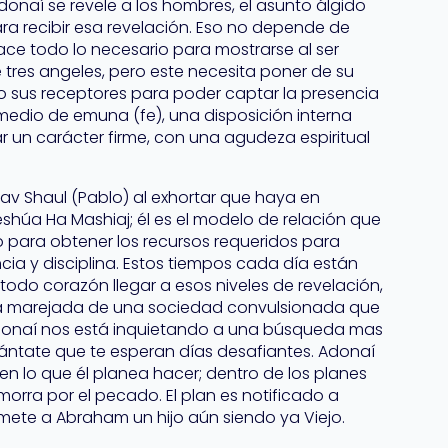
donaí se revele a los hombres, el asunto álgido
a recibir esa revelación. Eso no depende de
ce todo lo necesario para mostrarse al ser
tres angeles, pero este necesita poner de su
do sus receptores para poder captar la presencia
 medio de emuna (fe), una disposición interna
lar un carácter firme, con una agudeza espiritual
Rav Shaul (Pablo) al exhortar que haya en
shúa Ha Mashiaj; él es el modelo de relación que
 para obtener los recursos requeridos para
gencia y disciplina. Estos tiempos cada día están
todo corazón llegar a esos niveles de revelación,
la marejada de una sociedad convulsionada que
donaí nos está inquietando a una búsqueda mas
vántate que te esperan días desafiantes. Adonaí
n lo que él planea hacer; dentro de los planes
orra por el pecado. El plan es notificado a
omete a Abraham un hijo aún siendo ya Viejo.