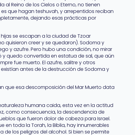
a al Reino de los Cielos o Eterno, no tienen
ida es que hagan teshuvah, y arrepentidos reciban
pletamente, dejando esas prácticas por
us hijas se escapan a la ciudad de Tzoar
 no quisieron creer y se quedaron). Sodoma y
ego y azufre. Pero hubo una condición, no mirar
ió y quedo convertida en estatua de sal, que aún
empre fue muerto. El azufre, salitre y otros
existían antes de la destrucción de Sodoma y
an que esa descomposición del Mar Muerto data
 naturaleza humana caida, esta vez en la actitud
 vez, como consecuencia, la descendencia de
ueblos que fueron dolor de cabeza para Israel.
 en toda la Torah, la Biblia, hay innumerables
e los peligros del alcohol. Si bien se permite