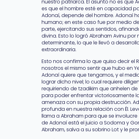
nuestro patriarca. El asunto no es que A
es que el hombre esté en capacidad par
Adonaí, depende del hombre. Adonaí ha
humano; en este caso fue por medio de 
parte, ejercitando sus sentidos, afinan
divina. Esto lo logró Abraham Avinu por
determinante, lo que le llevó a desarrol
extraordinaria.
Esto nos confirma lo que quiso decir el 
nosotros el mismo sentir que hubo en Ye
Adonaí quiere que tengamos, y el medio
lograr dicho nivel; lo cual requiere dili
requiriendo de tzadikim que anhelen de 
para poder enfrentar victoriosamente 
amenaza con su propia destrucción. A
profunda en nuestra relación con Él. Le
llama a Abraham para que se involucre e
de Adonaí está el juicio a Sodoma y Gom
Abraham, salva a su sobrino Lot y le pr