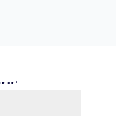
dos con
*