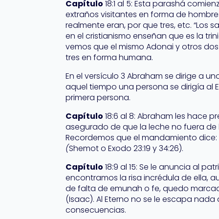
Capítulo
18:1 al 5: Esta parashá comie
extraños visitantes en forma de hombr
realmente eran, por que tres, etc. “Los 
en el cristianismo enseñan que es la tri
vemos que el mismo Adonai y otros dos 
tres en forma humana.
En el versículo 3 Abraham se dirige a u
aquel tiempo una persona se dirigía al Et
primera persona.
Capítulo
18:6 al 8: Abraham les hace 
asegurado de que la leche no fuera de l
Recordemos que el mandamiento dice
(
Shemot o Exodo 23:19 y 34:26).
Capítulo
18:9 al 15: Se le anuncia al pa
encontramos la risa incrédula de ella, 
de falta de emunah o fe, quedo marcada
(Isaac). Al Eterno no se le escapa nad
consecuencias.