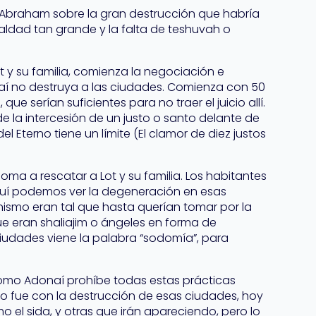
 a Abraham sobre la gran destrucción que habría
dad tan grande y la falta de teshuvah o
t y su familia, comienza la negociación e
í no destruya a las ciudades. Comienza con 50
que serían suficientes para no traer el juicio allí.
 la intercesión de un justo o santo delante de
el Eterno tiene un límite (El clamor de diez justos
odoma a rescatar a Lot y su familia. Los habitantes
 Aquí podemos ver la degeneración en esas
nismo eran tal que hasta querían tomar por la
que eran shaliajim o ángeles en forma de
iudades viene la palabra “sodomía”, para
 como Adonaí prohíbe todas estas prácticas
o fue con la destrucción de esas ciudades, hoy
 el sida, y otras que irán apareciendo, pero lo