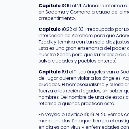
Capítulo
18:16 al 21: Adonaí le informa
en Sodoma y Gomorra a causa de la mal
arrepentimiento.
Capítulo
18:22 al 33: Preocupado por Lo
Intercesión de Abraham para que Adona
Tzadik y termina con tan solo diez justos, 
Esta es una gran enseñanza del poder de
nuestro Señor, pero que la misericordia d
salva ciudades y pueblos enteros).
Capítulo
19:1 al 11: Los ángeles van a S
del lugar quieren violar a los ángeles.
ciudades. El homosexualismo y el lesbia
fuerza a los recién llegados, sin saber 
hombres. Del nombre de una de estas c
referirse a quienes practican esto.
En Vaykra o Levítico 18; 19 AL 25 vemos
mencionadas. En aquel tiempo el castig
en día es con virus y enfermedades como