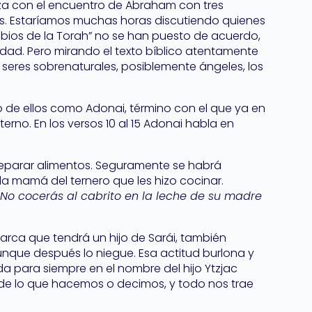
nza con el encuentro de Abraham con tres
es. Estaríamos muchas horas discutiendo quienes
sabios de la Torah” no se han puesto de acuerdo,
nidad. Pero mirando el texto bíblico atentamente
seres sobrenaturales, posiblemente ángeles, los
no de ellos como Adonai, término con el que ya en
erno. En los versos 10 al 15 Adonai habla en
preparar alimentos. Seguramente se habrá
a mamá del ternero que les hizo cocinar.
:
No cocerás al cabrito en la leche de su madre
triarca que tendrá un hijo de Sarái, también
aunque después lo niegue. Esa actitud burlona y
 para siempre en el nombre del hijo Ytzjac
a de lo que hacemos o decimos, y todo nos trae