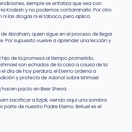
 bendiciones, siempre se enfatiza que sea con
j Ha Kodesh y no podemos contaminarlo. Por otro
 ni las drogas ni el tabaco, pero aplica
a” de Abraham, quien sigue en el proceso de llegar
Fe. Por supuesto vuelve a aprender una lección y
k el hijo de la promesa al tiempo prometido,
e Ishmael son echados de la casa a causa de la
a el día de hoy perdura, el Eterno ordena a
ición y profecía de Adonaí sobre Ishmael.
ej hacen pacto en Beer Sheva.
ham sacrificar a Itzjak, viendo aquí una sombra
or parte de nuestro Padre Eterno. Betuel es el