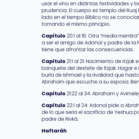
usar el vino en distintas festividades y
prudencia. El cuerpo es templo del Rua
lado en el tiempo Bíblico no se conocían
tomando el mismo principio.
Capítulo
20:1 al 16: Otra “media mentir
a ser el amigo de Adonaí y padre de la 
tiene que afrontar las consecuencias.
Capítulo
21:1 al 21: Nacimiento de Itzja
banquete del destete de Itzjak. Hagar 
burla de Ishmael y la rivalidad que hast
Abraham que escuche a su esposa. Bend
Capítulo
21:22 al 34: Abraham y Avimel
Capítulo
22:1 al 24: Adonaí pide a Abra
de lo que seria el sacrificio de Yeshua p
padre de Rivká.
Haftaráh