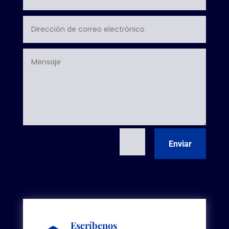
=
13 + 8
Enviar
Escríbenos