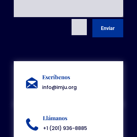
=
5 + 3
Enviar
Escríbenos
info@imju.org
Llámanos
+1 (201) 936-8885