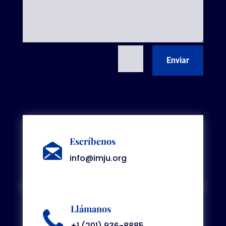
=
7 + 13
Enviar
Escríbenos
info@imju.org
Llámanos
+1 (201) 936-8885