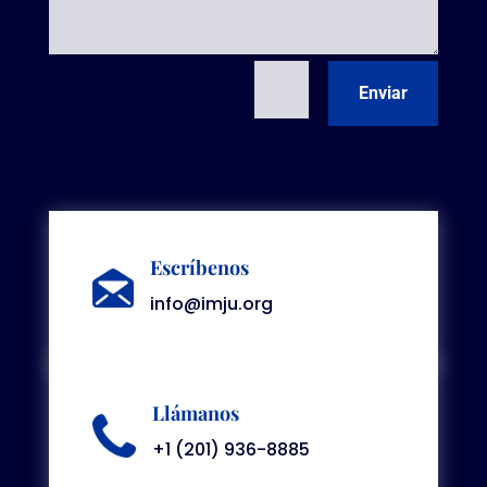
=
3 + 15
Enviar
Escríbenos
info@imju.org
Llámanos
+1 (201) 936-8885