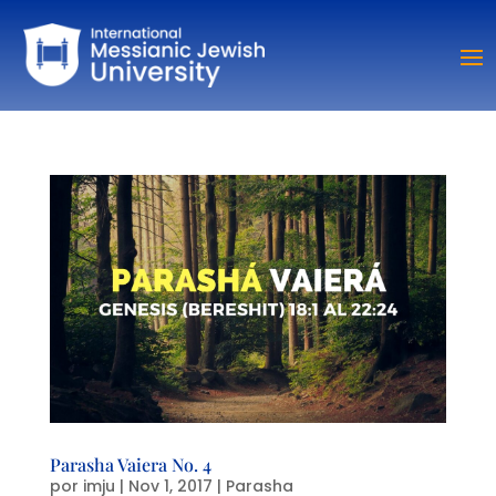
Parasha Vaiera No. 4
por
imju
|
Nov 1, 2017
|
Parasha